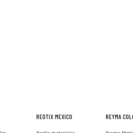
REOTIX MEXICO
REYMA COL
les
Reotix materiales
Reyma Mater