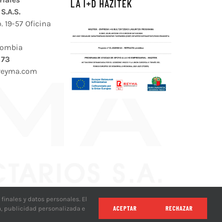
LA I+D HAZITEK
S.A.S.
. 19-57 Oficina
lombia
 73
reyma.com
finales y datos personales. El
ACEPTAR
RECHAZAR
a, publicidad personalizada e
a de Cookies
sign