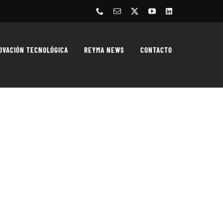
Phone
Correo
X
YouTube
LinkedIn
electrónico
OVACIÓN TECNOLÓGICA
REYMA NEWS
CONTACTO