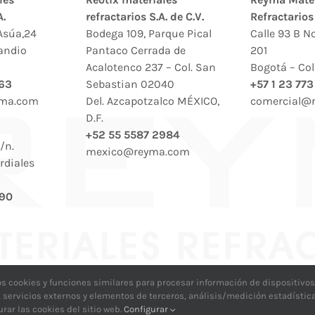
A.
refractarios S.A. de C.V.
Refractarios 
Asúa,24
Bodega 109, Parque Pical
Calle 93 B No
andio
Pantaco Cerrada de
201
Acalotenco 237 – Col. San
Bogotá – Co
 63
Sebastian 02040
+57 1 23 773
yma.com
Del. Azcapotzalco MÉXICO,
comercial@
D.F.
+52 55 5587 2984
/n.
mexico@reyma.com
rdiales
 90
s cookies y funciones similares para procesar información de dispositivos 
, servicios externos y elementos de terceros, análisis/medición estadístic
 2026 Reyma Materiales Refractarios, S.A. |
Aviso legal y privacidad
|
Polític
rar las cookies del sitio web.
Configurar
diciones compra venta Reyma
|
Condiciones compra venta Reotix
|
Web de