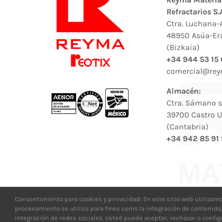
Refractarios S.
Ctra. Luchana-
48950 Asúa-Er
(Bizkaia)
+34 944 53 15
comercial@re
Almacén:
Ctra. Sámano s
39700 Castro U
(Cantabria)
+34 942 85 91
Consentimiento para cookies y privacidad: En este sitio web utilizamo
procesamiento se utiliza para fines como la integración de contenido
© Copyright
integración de redes sociales. Usted puede aceptar, rechazar o configu
Con