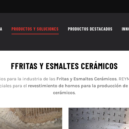
MA
PRODUCTOS Y SOLUCIONES
PRODUCTOS DESTACADOS
INN
FFRITAS Y ESMALTES CERÁMICOS
os para la industria de las
Fritas y Esmaltes Cerámicos
. REY
ciales para el
revestimiento de hornos para la producción de 
cerámicos
.