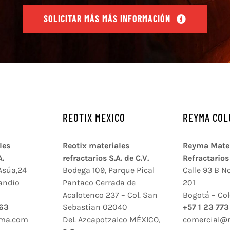
SOLICITAR MÁS MÁS INFORMACIÓN
REOTIX MEXICO
REYMA COL
les
Reotix materiales
Reyma Mater
A.
refractarios S.A. de C.V.
Refractarios 
Asúa,24
Bodega 109, Parque Pical
Calle 93 B No
andio
Pantaco Cerrada de
201
Acalotenco 237 – Col. San
Bogotá – Co
 63
Sebastian 02040
+57 1 23 773
yma.com
Del. Azcapotzalco MÉXICO,
comercial@