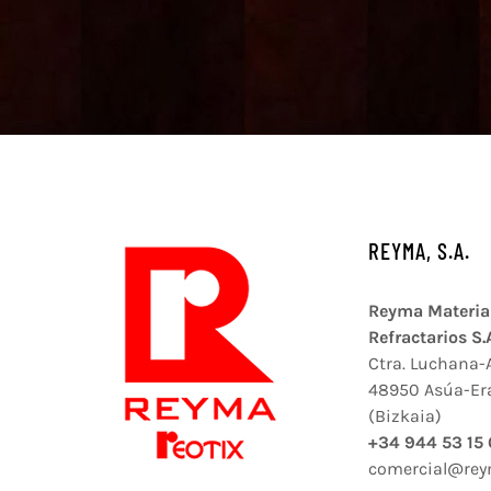
REYMA, S.A.
Reyma Materia
Refractarios S.
Ctra. Luchana-
48950 Asúa-Er
(Bizkaia)
+34 944 53 15
comercial@re