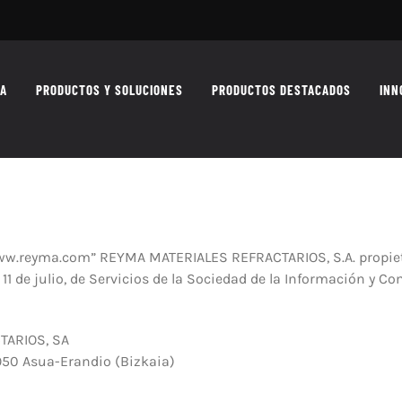
MA
PRODUCTOS Y SOLUCIONES
PRODUCTOS DESTACADOS
INN
“www.reyma.com” REYMA MATERIALES REFRACTARIOS, S.A. propieta
e 11 de julio, de Servicios de la Sociedad de la Información y 
TARIOS, SA
950 Asua-Erandio (Bizkaia)