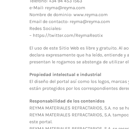
Teléfono: +34 94 453 1563
e-Mail: reyma@reyma.com
Nombre de dominio: www.reyma.com
Email de contacto: reyma@reyma.com
Redes Sociales:
– https://twitter.com/ReymaReotix
El uso de este Sitio Web es libre y gratuito. Al
declara expresamente que ha leído, entiende y a
presentan le rogamos se abstenga de utilizar el
Propiedad intelectual e industrial
El diseño del portal así como los logos, marc
están protegidos por los correspondientes derec
Responsabilidad de los contenidos
REYMA MATERIALES REFRACTARIOS, S.A. no se hace
REYMA MATERIALES REFRACTARIOS, S.A. tampoco r
este portal.
REYMA MATERIALES REFRACTARIOS, S.A. se reserva