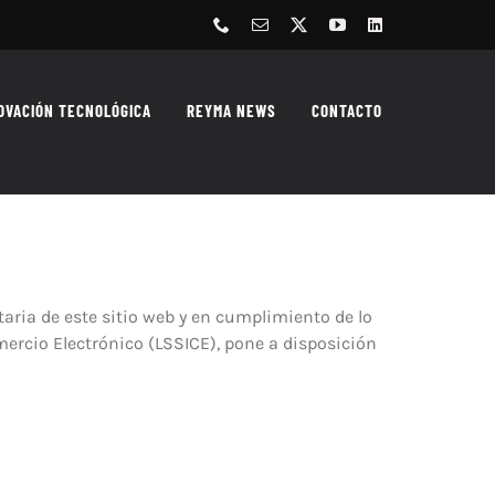
Phone
Correo
X
YouTube
LinkedIn
electrónico
OVACIÓN TECNOLÓGICA
REYMA NEWS
CONTACTO
ria de este sitio web y en cumplimiento de lo
Comercio Electrónico (LSSICE), pone a disposición