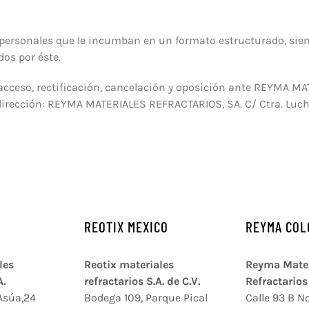
os personales que le incumban en un formato estructurado, s
dos por éste.
 acceso, rectificación, cancelación y oposición ante REYMA 
dirección: REYMA MATERIALES REFRACTARIOS, SA. C/ Ctra. Luc
REOTIX MEXICO
REYMA COL
les
Reotix materiales
Reyma Mater
A.
refractarios S.A. de C.V.
Refractarios 
Asúa,24
Bodega 109, Parque Pical
Calle 93 B No