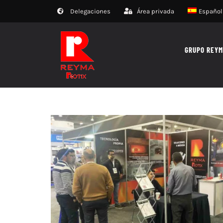
Saltar
Delegaciones
Área privada
Español
al
contenido
GRUPO REY