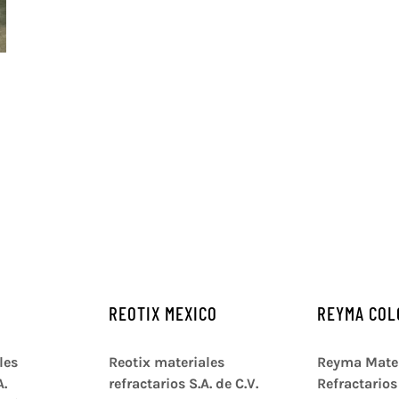
REOTIX MEXICO
REYMA COL
les
Reotix materiales
Reyma Mater
A.
refractarios S.A. de C.V.
Refractarios 