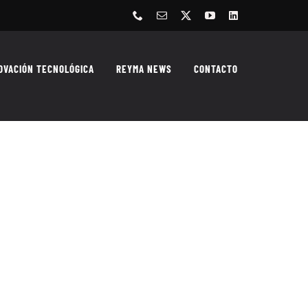
Phone
Correo
X
YouTube
LinkedIn
electrónico
OVACIÓN TECNOLÓGICA
REYMA NEWS
CONTACTO