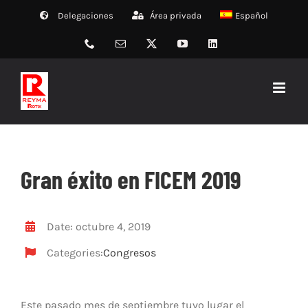
Saltar
Delegaciones
Área privada
Español
al
contenido
Phone
Correo
X
YouTube
LinkedIn
electrónico
Gran éxito en FICEM 2019
Date: octubre 4, 2019
Categories:
Congresos
Este pasado mes de septiembre tuvo lugar el