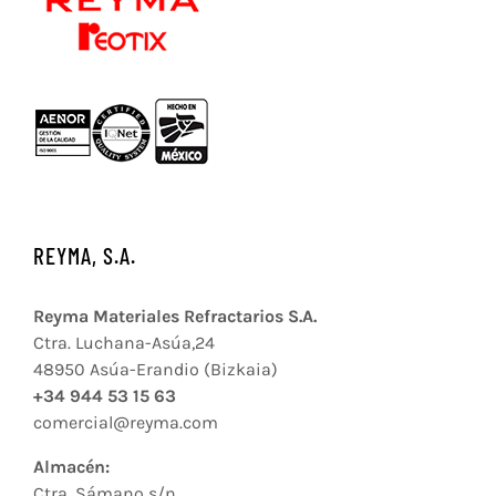
REYMA, S.A.
Reyma Materiales Refractarios S.A.
Ctra. Luchana-Asúa,24
48950 Asúa-Erandio (Bizkaia)
+34 944 53 15 63
comercial@reyma.com
Almacén:
Ctra. Sámano s/n.