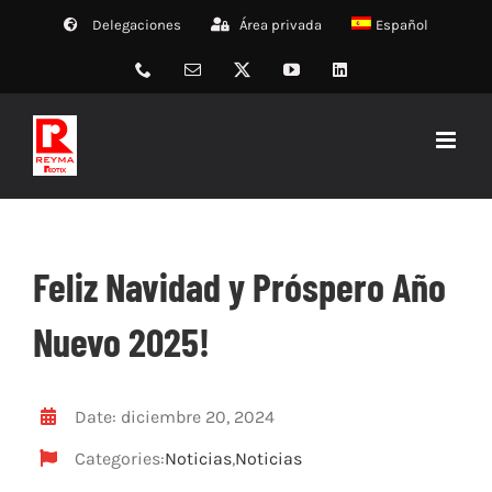
Saltar
Delegaciones
Área privada
Español
al
contenido
Phone
Correo
X
YouTube
LinkedIn
electrónico
Feliz Navidad y Próspero Año
Nuevo 2025!
Date: diciembre 20, 2024
Categories:
Noticias
,
Noticias