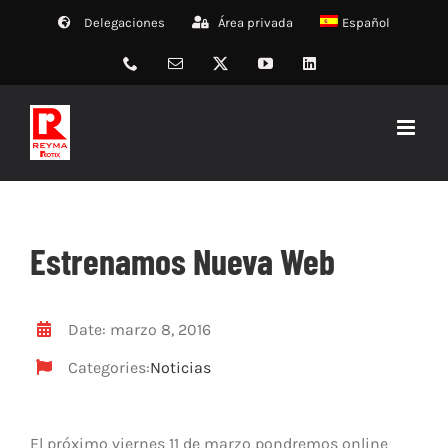
Saltar
Delegaciones
Área privada
Español
al
contenido
Phone
Correo
X
YouTube
LinkedIn
electrónico
Estrenamos Nueva Web
Date: marzo 8, 2016
Categories:
Noticias
El próximo viernes 11 de marzo pondremos online